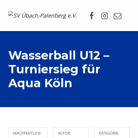
Facebook
Instagram
Mail
SV Übach-Palenberg e.V.
DEIN SCHWIMMVEREIN.
Wasserball U12 –
Turniersieg für
Aqua Köln
VERÖFFENTLICH:
AUTOR:
KATEGORIE: