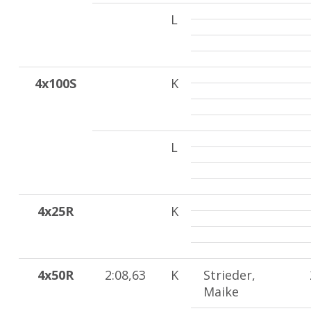
L
4x100S
K
L
4x25R
K
4x50R
2:08,63
K
Strieder,
Maike