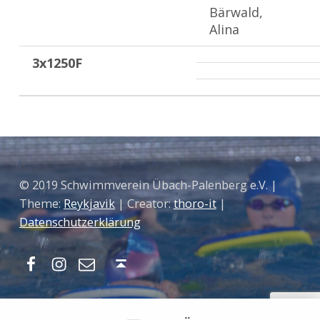
Bärwald,
Alina
3x1250F
Zurück zur Hauptnavigation springen
© 2019 Schwimmverein Übach-Palenberg e.V. |
Theme:
Reykjavik
| Creator:
thoro-it
|
Datenschutzerklärung
Facebook
Instagram
Mail
Nach oben ↑