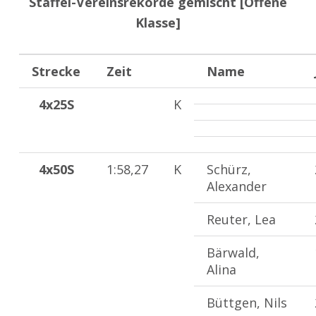
Staffel-Vereinsrekorde gemischt [Offene
Klasse]
Strecke
Zeit
Name
4x25S
K
4x50S
1:58,27
K
Schürz,
Alexander
Reuter, Lea
Bärwald,
Alina
Büttgen, Nils