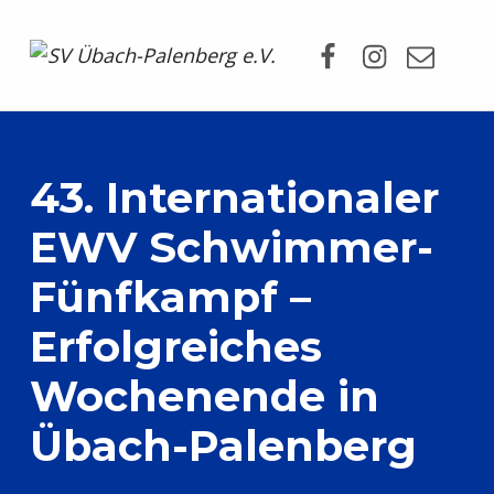
Facebook
Instagram
Mail
SV Übach-Palenberg e.V.
DEIN SCHWIMMVEREIN.
43. Internationaler
EWV Schwimmer-
Fünfkampf –
Erfolgreiches
Wochenende in
Übach-Palenberg