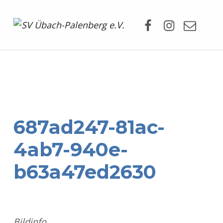
Facebook
Instagram
Mail
SV Übach-Palenberg e.V.
DEIN SCHWIMMVEREIN.
687ad247-81ac-
4ab7-940e-
b63a47ed2630
Bildinfo