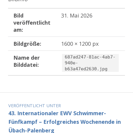
Bild
31. Mai 2026
veröffentlicht
am:
Bildgröße:
1600 × 1200 px
Name der
687ad247-81ac-4ab7-
940e-
Bilddatei:
b63a47ed2630.jpg
Zurück zur Hauptnavigation springen
Beitragsnavigation
VERÖFFENTLICHT UNTER
43. Internationaler EWV Schwimmer-
Fünfkampf – Erfolgreiches Wochenende in
Übach-Palenberg