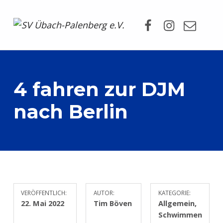
Facebook
Instagram
Mail
SV Übach-Palenberg e.V.
DEIN SCHWIMMVEREIN.
4 fahren zur DJM
nach Berlin
VERÖFFENTLICH:
AUTOR:
KATEGORIE:
22. Mai 2022
Tim Böven
Allgemein
,
Schwimmen