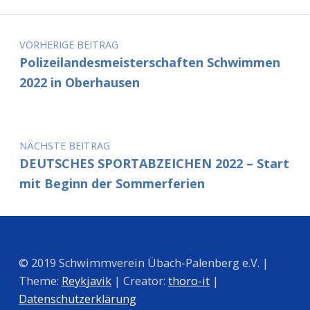
Beitragsnavigation
VORHERIGE BEITRAG
Polizeilandesmeisterschaften Schwimmen
2022 in Oberhausen
NÄCHSTE BEITRAG
DEUTSCHES SPORTABZEICHEN 2022 – Start
mit Beginn der Sommerferien
© 2019 Schwimmverein Übach-Palenberg e.V. |
Theme:
Reykjavik
| Creator:
thoro-it
|
Datenschutzerklärung