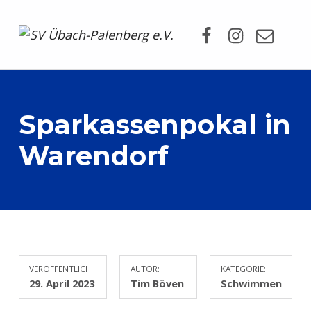
Facebook
Instagram
Mail
SV Übach-Palenberg e.V.
DEIN SCHWIMMVEREIN.
Sparkassenpokal in
Warendorf
VERÖFFENTLICH:
AUTOR:
KATEGORIE:
29. April 2023
Tim Böven
Schwimmen