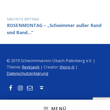
NÄCHSTE BEITRAG
ROSENMONTAG – „Schwimmer außer Rand
und Band…“
© 2019 Schwimmverein Übach-Palenberg e.V. |
Theme:
Reykjavik
| Creator:
thoro-it
|
Datenschutzerklärung
Facebook
Instagram
Mail
Nach oben ↑
MENÜ