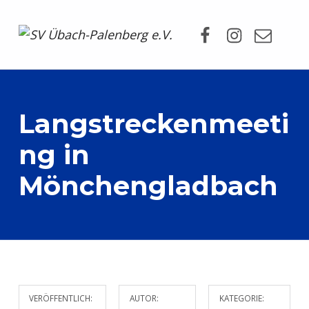
Facebook
Instagram
Mail
SV Übach-Palenberg e.V.
DEIN SCHWIMMVEREIN.
Langstreckenmeeti
ng in
Mönchengladbach
VERÖFFENTLICH:
AUTOR:
KATEGORIE: