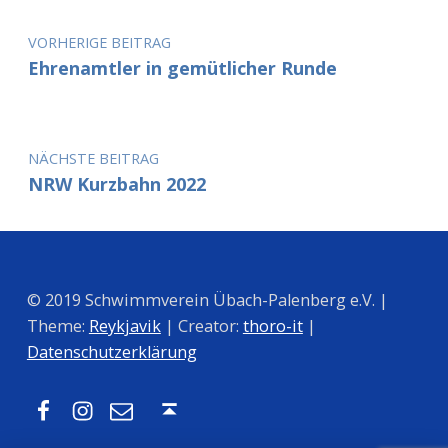
VORHERIGE BEITRAG
Ehrenamtler in gemütlicher Runde
NÄCHSTE BEITRAG
NRW Kurzbahn 2022
© 2019 Schwimmverein Übach-Palenberg e.V. |
Theme:
Reykjavik
| Creator:
thoro-it
|
Datenschutzerklärung
Facebook
Instagram
Mail
Nach oben ↑