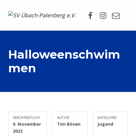
Facebook
Instagram
Mail
SV Übach-Palenberg e.V.
DEIN SCHWIMMVEREIN.
Halloweenschwim
men
VERÖFFENTLICH:
AUTOR:
KATEGORIE:
9. November
Tim Böven
Jugend
2022