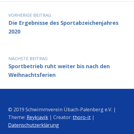
Beitragsnavigation
VORHERIGE BEITRAG
Die Ergebnisse des Sportabzeichenjahres
2020
NÄCHSTE BEITRAG
Sportbetrieb ruht weiter bis nach den
Weihnachtsferien
© 2019 Schwimmverein Übach-Palenberg e.V. |
Theme:
Reykjavik
| Creator:
thoro-it
|
Datenschutzerklärung