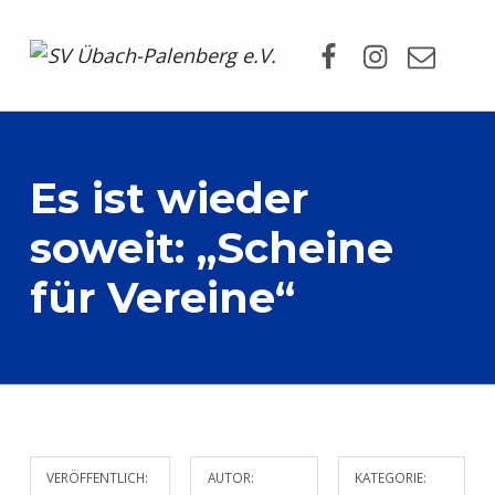
Facebook
Instagram
Mail
SV Übach-Palenberg e.V.
DEIN SCHWIMMVEREIN.
Es ist wieder
soweit: „Scheine
für Vereine“
VERÖFFENTLICH:
AUTOR:
KATEGORIE: