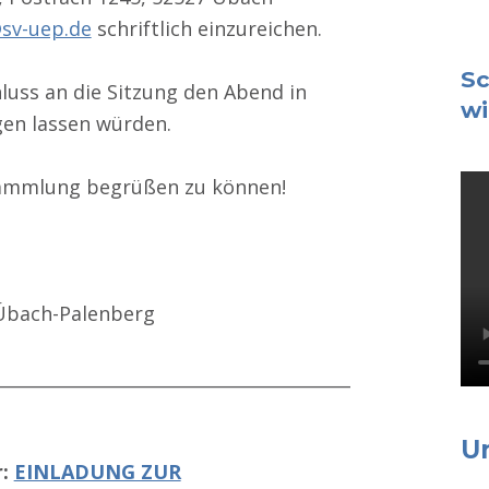
sv-uep.de
schriftlich einzureichen.
Sc
luss an die Sitzung den Abend in
wi
en lassen würden.
ersammlung begrüßen zu können!
Übach-Palenberg
_________________________________________
U
r:
EINLADUNG ZUR