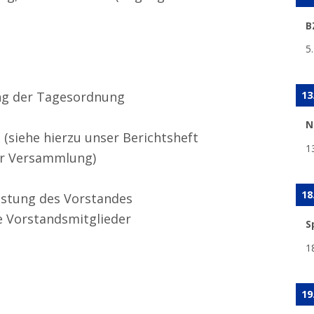
B
5
13
ng der Tagesordnung
N
(siehe hierzu unser Berichtsheft
1
er Versammlung)
18
astung des Vorstandes
e Vorstandsmitglieder
S
1
19