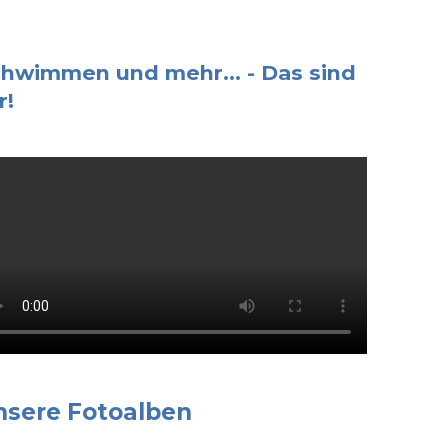
hwimmen und mehr... - Das sind
r!
nsere Fotoalben