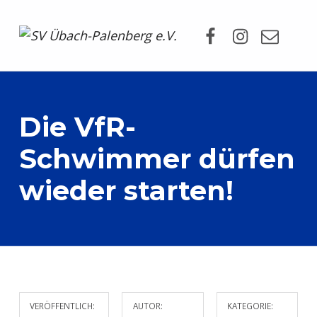
Facebook
Instagram
Mail
SV Übach-Palenberg e.V.
DEIN SCHWIMMVEREIN.
Die VfR-
Schwimmer dürfen
wieder starten!
VERÖFFENTLICH:
AUTOR:
KATEGORIE: