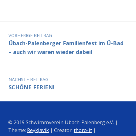
Beitragsnavigation
VORHERIGE BEITRAG
Übach-Palenberger Familienfest im Ü-Bad
– auch wir waren wieder dabei!
NÄCHSTE BEITRAG
SCHÖNE FERIEN!
© 2019 Schwimmverein Übach-Palenberg e.V. |
Theme:
Reykjavik
| Creator:
thoro-it
|