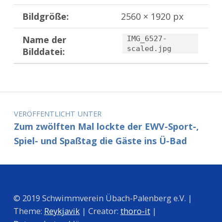
Bildgröße:
2560 × 1920 px
Name der
IMG_6527-
scaled.jpg
Bilddatei:
Zurück zur Hauptnavigation springen
Beitragsnavigation
VERÖFFENTLICHT UNTER
Zum zwölften Mal lockte der EWV-Sport-,
Spiel- und Spaßtag die Gäste ins Ü-Bad
© 2019 Schwimmverein Übach-Palenberg e.V. |
Theme:
Reykjavik
| Creator:
thoro-it
|