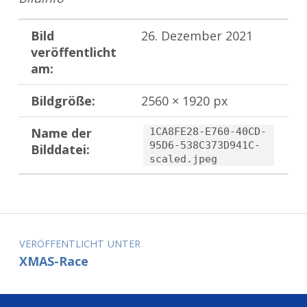
Bild
26. Dezember 2021
veröffentlicht
am:
Bildgröße:
2560 × 1920 px
Name der
1CA8FE28-E760-40CD-
95D6-538C373D941C-
Bilddatei:
scaled.jpeg
Zurück zur Hauptnavigation springen
Beitragsnavigation
VERÖFFENTLICHT UNTER
XMAS-Race