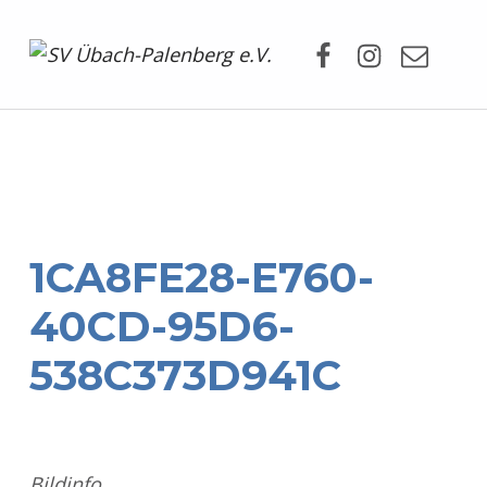
Facebook
Instagram
Mail
SV Übach-Palenberg e.V.
DEIN SCHWIMMVEREIN.
1CA8FE28-E760-
40CD-95D6-
538C373D941C
Bildinfo