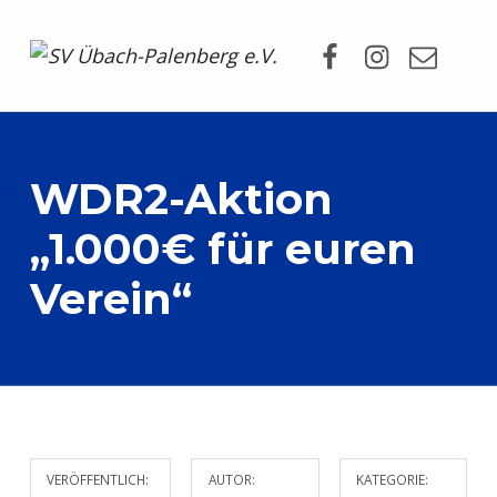
Facebook
Instagram
Mail
SV Übach-Palenberg e.V.
DEIN SCHWIMMVEREIN.
WDR2-Aktion
„1.000€ für euren
Verein“
VERÖFFENTLICH:
AUTOR:
KATEGORIE: