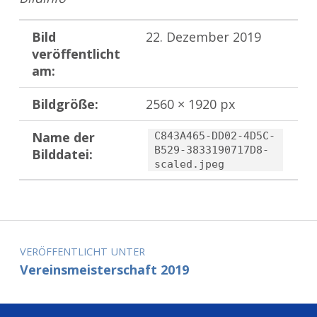
Bild
22. Dezember 2019
veröffentlicht
am:
Bildgröße:
2560 × 1920 px
Name der
C843A465-DD02-4D5C-
B529-3833190717D8-
Bilddatei:
scaled.jpeg
Zurück zur Hauptnavigation springen
Beitragsnavigation
VERÖFFENTLICHT UNTER
Vereinsmeisterschaft 2019