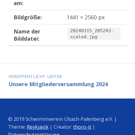
am:
Bildgröße:
1441 × 2560 px
Name der
20240315_205243-
scaled.jpg
Bilddatei:
Zurück zur Hauptnavigation springen
Beitragsnavigation
VERÖFFENTLICHT UNTER
Unsere Mitgliederversammlung 2024
© 2019 Schwimmverein Übach-Palenberg e.V. |
Theme:
Reykjavik
| Creator:
thoro-it
|
Datenschutzerklärung