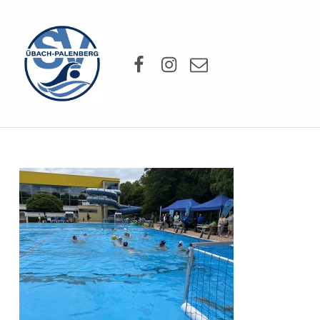
SV Übach-Palenberg e.V.
Facebook
Instagram
Mail
DEIN SCHWIMMVEREIN.