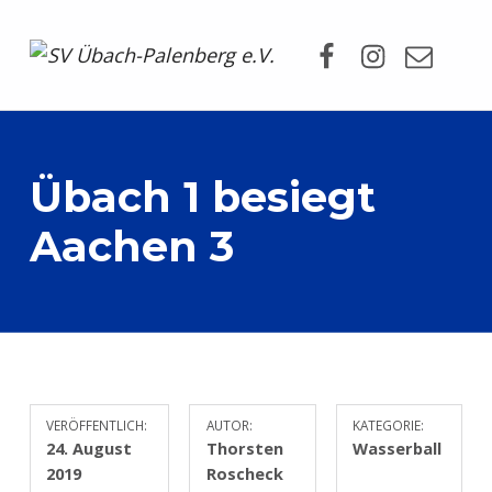
Facebook
Instagram
Mail
SV Übach-Palenberg e.V.
DEIN SCHWIMMVEREIN.
Übach 1 besiegt
Aachen 3
VERÖFFENTLICH:
AUTOR:
KATEGORIE:
24. August
Thorsten
Wasserball
2019
Roscheck