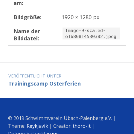
am:
Bildgröße:
1920 × 1280 px
Name der
Image-9-scaled-
e1680814530382.jpeg
Bilddatei:
Zurück zur Hauptnavigation springen
Beitragsnavigation
VERÖFFENTLICHT UNTER
Trainingscamp Osterferien
© 2019 Schwimmverein Übach-Palenberg e.V. |
Theme:
Reykjavik
| Creator:
thoro-it
|
Datenschutzerklärung