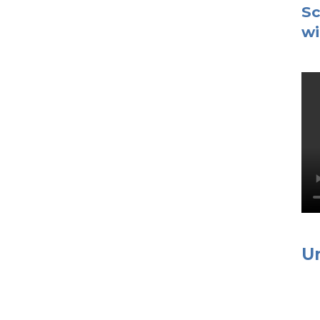
Sc
wi
U