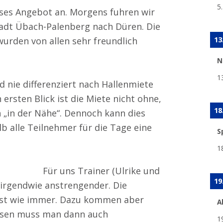
5
es Angebot an. Morgens fuhren wir
adt Übach-Palenberg nach Düren. Die
13
urden von allen sehr freundlich
N
1
 nie differenziert nach Hallenmiete
ersten Blick ist die Miete nicht ohne,
18
 „in der Nähe“. Dennoch kann dies
lb alle Teilnehmer für die Tage eine
S
1
Für uns Trainer (Ulrike und
19
s irgendwie anstrengender. Die
 ist wie immer. Dazu kommen aber
A
essen muss man dann auch
1