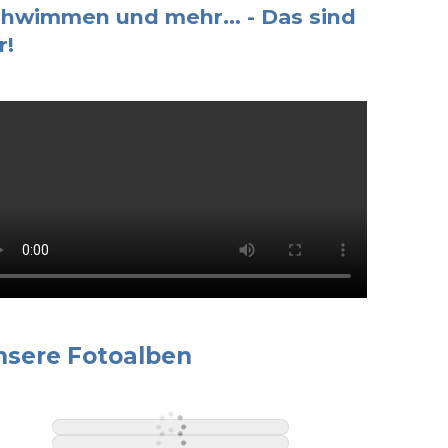
hwimmen und mehr... - Das sind
r!
nsere Fotoalben