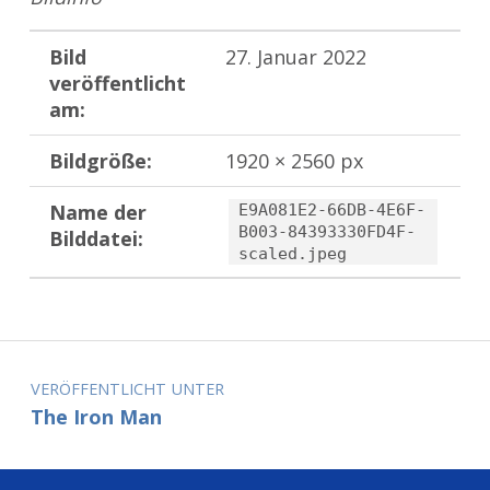
Bild
27. Januar 2022
veröffentlicht
am:
Bildgröße:
1920 × 2560 px
Name der
E9A081E2-66DB-4E6F-
B003-84393330FD4F-
Bilddatei:
scaled.jpeg
Zurück zur Hauptnavigation springen
Beitragsnavigation
VERÖFFENTLICHT UNTER
The Iron Man