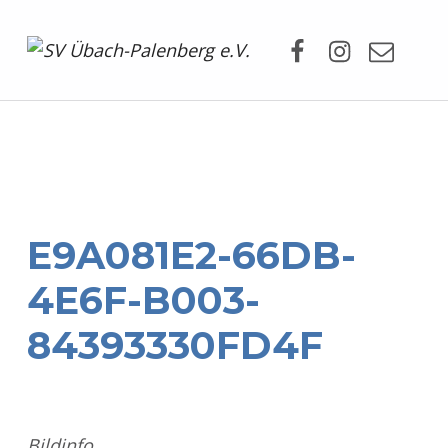
Facebook
Instagram
Mail
SV Übach-Palenberg e.V.
DEIN SCHWIMMVEREIN.
E9A081E2-66DB-
4E6F-B003-
84393330FD4F
Bildinfo