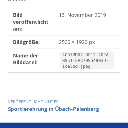
Bild
13. November 2019
veröffentlicht
am:
Bildgröße:
2560 × 1920 px
Name der
4C37BDD2-BF12-4DEA-
8951-5AC70954903D-
Bilddatei:
scaled.jpeg
Zurück zur Hauptnavigation springen
Beitragsnavigation
VERÖFFENTLICHT UNTER
Sportlerehrung in Übach-Palenberg