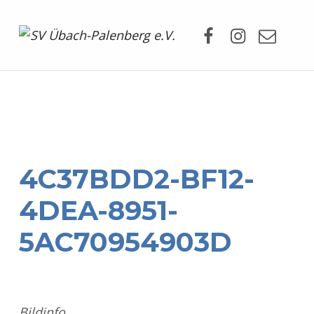
Facebook
Instagram
Mail
SV Übach-Palenberg e.V.
DEIN SCHWIMMVEREIN.
4C37BDD2-BF12-
4DEA-8951-
5AC70954903D
Bildinfo