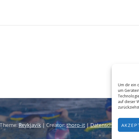
Um dir ein 
um Gerätein
Technologie
auf dieser W
zurückziehs
 Theme:
Reykjavik
| Creator:
thoro-it
|
Datenschutzerkläru
AKZEP