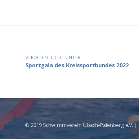
Beitragsnavigation
VERÖFFENTLICHT UNTER
Sportgala des Kreissportbundes 2022
© 2019 Schwimmverein Übach-Palenberg e.V. |