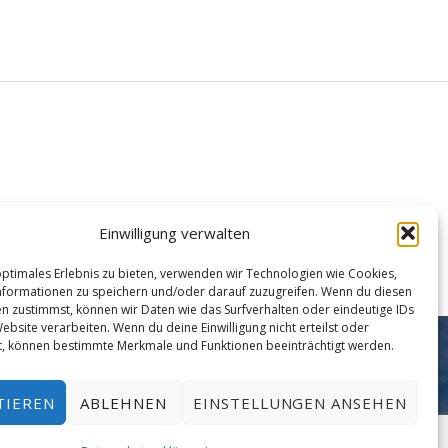
Einwilligung verwalten
optimales Erlebnis zu bieten, verwenden wir Technologien wie Cookies,
formationen zu speichern und/oder darauf zuzugreifen. Wenn du diesen
n zustimmst, können wir Daten wie das Surfverhalten oder eindeutige IDs
ebsite verarbeiten. Wenn du deine Einwilligung nicht erteilst oder
t, können bestimmte Merkmale und Funktionen beeinträchtigt werden.
Facebook
Instagram
Mail
Nach oben ↑
ng
TIEREN
ABLEHNEN
EINSTELLUNGEN ANSEHEN