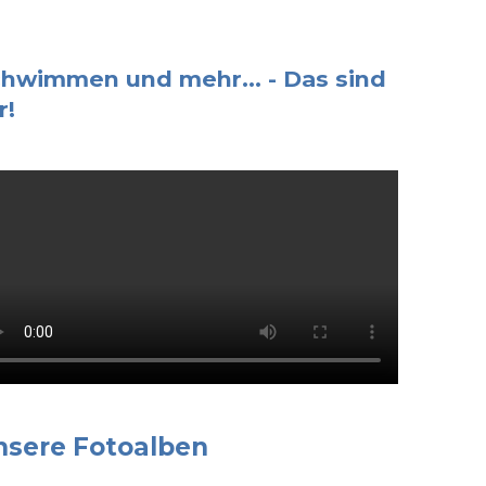
hwimmen und mehr... - Das sind
r!
nsere Fotoalben