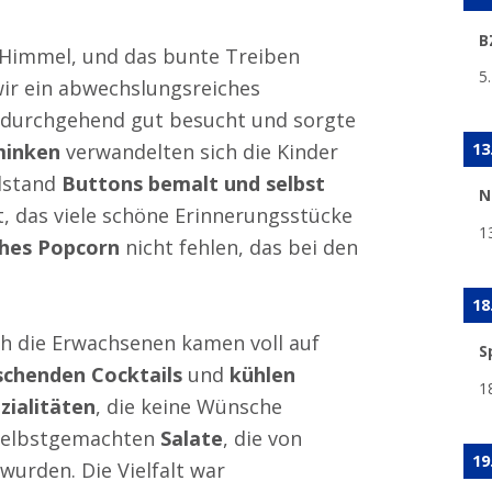
B
Himmel, und das bunte Treiben
5
wir ein abwechslungsreiches
durchgehend gut besucht und sorgte
13
minken
verwandelten sich die Kinder
elstand
Buttons bemalt und selbst
N
t, das viele schöne Erinnerungsstücke
1
ches Popcorn
nicht fehlen, das bei den
18
h die Erwachsenen kamen voll auf
S
schenden Cocktails
und
kühlen
1
ezialitäten
, die keine Wünsche
 selbstgemachten
Salate
, die von
19
wurden. Die Vielfalt war