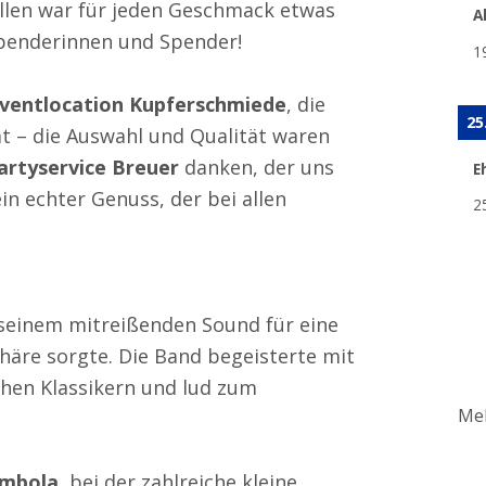
allen war für jeden Geschmack etwas
A
Spenderinnen und Spender!
1
ventlocation Kupferschmiede
, die
25
at – die Auswahl und Qualität waren
artyservice Breuer
danken, der uns
E
ein echter Genuss, der bei allen
2
 seinem mitreißenden Sound für eine
häre sorgte. Die Band begeisterte mit
chen Klassikern und lud zum
Meh
ombola
, bei der zahlreiche kleine