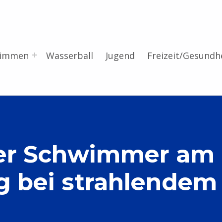
wimmen
Wasserball
Jugend
Freizeit/Gesundh
r Schwimmer am 04
olg bei strahlende