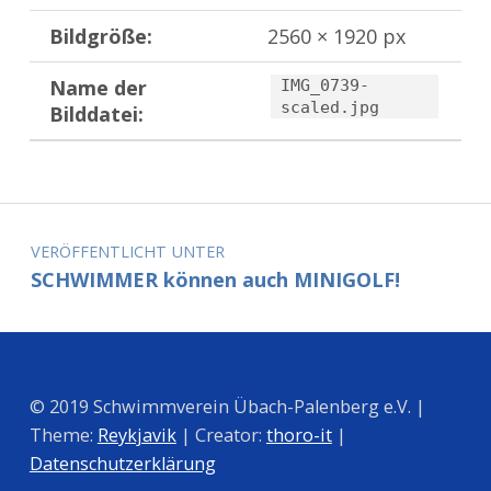
Bildgröße:
2560 × 1920 px
Name der
IMG_0739-
scaled.jpg
Bilddatei:
Zurück zur Hauptnavigation springen
Beitragsnavigation
VERÖFFENTLICHT UNTER
SCHWIMMER können auch MINIGOLF!
© 2019 Schwimmverein Übach-Palenberg e.V. |
Theme:
Reykjavik
| Creator:
thoro-it
|
Datenschutzerklärung