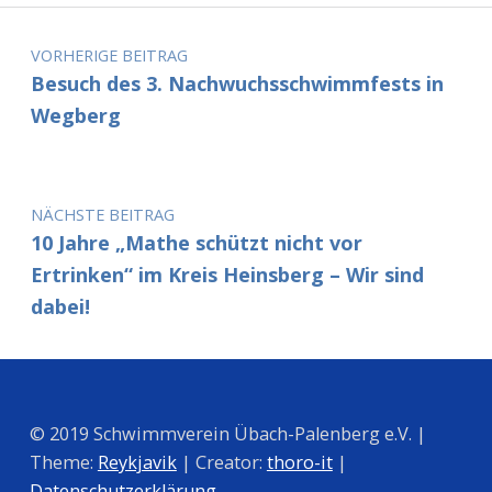
Beitragsnavigation
VORHERIGE BEITRAG
Besuch des 3. Nachwuchsschwimmfests in
Wegberg
NÄCHSTE BEITRAG
10 Jahre „Mathe schützt nicht vor
Ertrinken“ im Kreis Heinsberg – Wir sind
dabei!
© 2019 Schwimmverein Übach-Palenberg e.V. |
Theme:
Reykjavik
| Creator:
thoro-it
|
Datenschutzerklärung