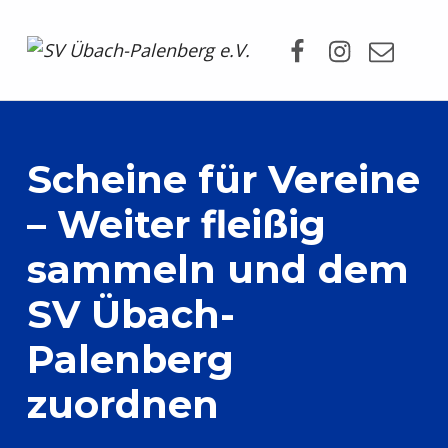
Facebook
Instagram
Mail
SV Übach-Palenberg e.V.
DEIN SCHWIMMVEREIN.
Scheine für Vereine
– Weiter fleißig
sammeln und dem
SV Übach-
Palenberg
zuordnen