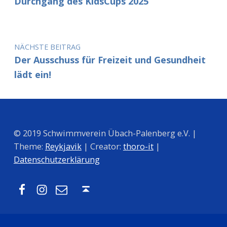
Durchgang des KidsCups 2025
NÄCHSTE BEITRAG
Der Ausschuss für Freizeit und Gesundheit
lädt ein!
© 2019 Schwimmverein Übach-Palenberg e.V. |
Theme:
Reykjavik
| Creator:
thoro-it
|
Datenschutzerklärung
Facebook
Instagram
Mail
Nach oben ↑