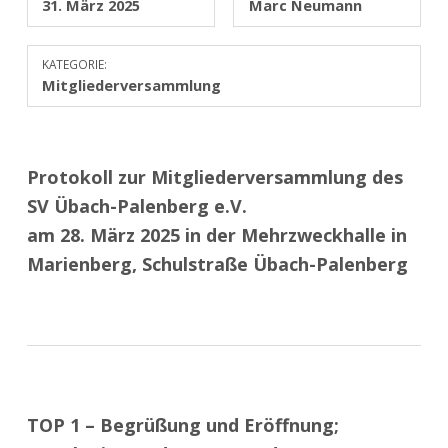
31. März 2025
Marc Neumann
KATEGORIE:
Mitgliederversammlung
Protokoll zur
M
itg
liederversammlung
des
SV
Übach-Palenberg e.V.
am
2
8
.
März
202
5
in der
Mehrzweckhalle in
Ma
rienberg, Schulstraße
Übach-Palenberg
TOP 1 – Begrüßung und Eröffnung;