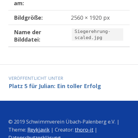
am:
Bildgröße:
2560 × 1920 px
Name der
Siegerehrung-
scaled.jpg
Bilddatei:
Zurück zur Hauptnavigation springen
Beitragsnavigation
VERÖFFENTLICHT UNTER
Platz 5 für Julian: Ein toller Erfolg
© 2019 Schwimmverein Übach-Palenberg e.V. |
Theme:
Reykjavik
| Creator:
thoro-it
|
Datenschutzerklärung