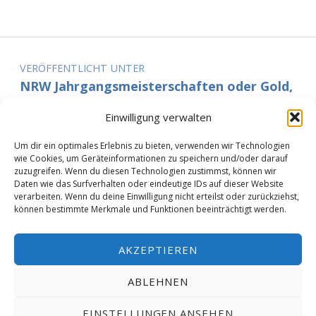
Beitragsnavigation
VERÖFFENTLICHT UNTER
NRW Jahrgangsmeisterschaften oder Gold,
Silber, Bronze und die Fahrkarten nach
Einwilligung verwalten
Berlin
Um dir ein optimales Erlebnis zu bieten, verwenden wir Technologien
wie Cookies, um Geräteinformationen zu speichern und/oder darauf
zuzugreifen. Wenn du diesen Technologien zustimmst, können wir
Daten wie das Surfverhalten oder eindeutige IDs auf dieser Website
verarbeiten. Wenn du deine Einwilligung nicht erteilst oder zurückziehst,
© 2019 Schwimmverein Übach-Palenberg e.V. |
können bestimmte Merkmale und Funktionen beeinträchtigt werden.
Theme:
Reykjavik
| Creator:
thoro-it
|
Datenschutzerklärung
AKZEPTIEREN
Facebook
Instagram
Mail
Nach oben ↑
ABLEHNEN
EINSTELLUNGEN ANSEHEN