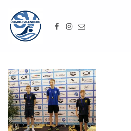
SV Übach-Palenberg e.V.
Facebook
Instagram
Mail
DEIN SCHWIMMVEREIN.