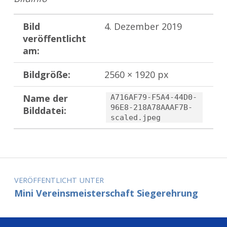
Bild
4. Dezember 2019
veröffentlicht
am:
Bildgröße:
2560 × 1920 px
Name der
A716AF79-F5A4-44D0-
96E8-218A78AAAF7B-
Bilddatei:
scaled.jpeg
Zurück zur Hauptnavigation springen
Beitragsnavigation
VERÖFFENTLICHT UNTER
Mini Vereinsmeisterschaft Siegerehrung