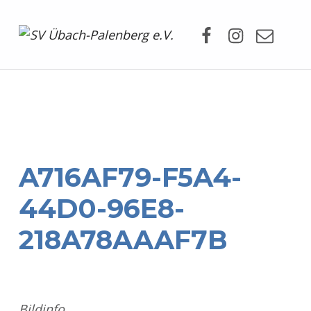
Facebook
Instagram
Mail
SV Übach-Palenberg e.V.
DEIN SCHWIMMVEREIN.
A716AF79-F5A4-
44D0-96E8-
218A78AAAF7B
Bildinfo