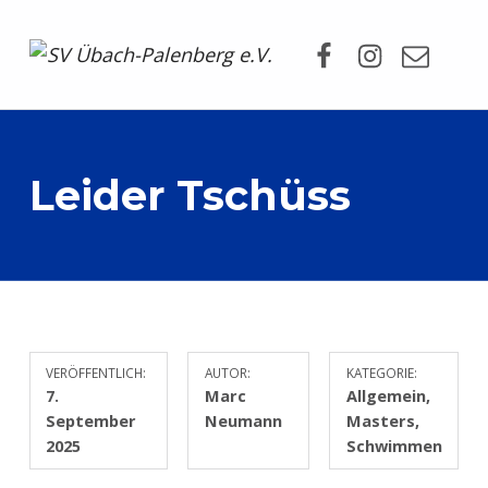
Facebook
Instagram
Mail
SV Übach-Palenberg e.V.
DEIN SCHWIMMVEREIN.
Leider Tschüss
VERÖFFENTLICH:
AUTOR:
KATEGORIE:
7.
Marc
Allgemein
,
September
Neumann
Masters
,
2025
Schwimmen