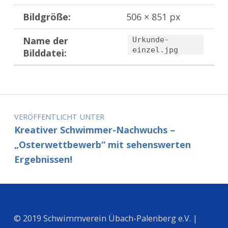
Bildgröße:
506 × 851 px
Name der
Urkunde-
einzel.jpg
Bilddatei:
Zurück zur Hauptnavigation springen
Beitragsnavigation
VERÖFFENTLICHT UNTER
Kreativer Schwimmer-Nachwuchs –
„Osterwettbewerb“ mit sehenswerten
Ergebnissen!
© 2019 Schwimmverein Übach-Palenberg e.V. |