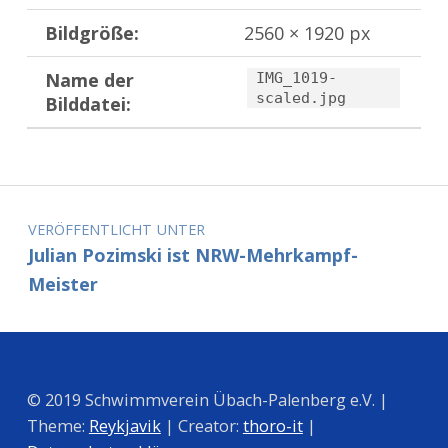
Bildgröße:
2560 × 1920 px
Name der
IMG_1019-
scaled.jpg
Bilddatei:
Zurück zur Hauptnavigation springen
Beitragsnavigation
VERÖFFENTLICHT UNTER
Julian Pozimski ist NRW-Mehrkampf-
Meister
© 2019 Schwimmverein Übach-Palenberg e.V. |
Theme:
Reykjavik
| Creator:
thoro-it
|