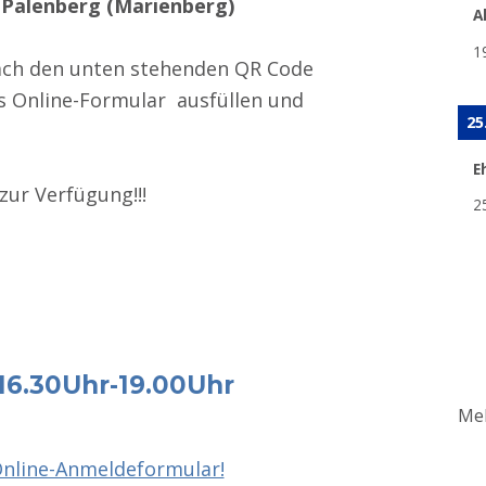
-Palenberg (Marienberg)
A
1
ach den unten stehenden QR Code
s Online-Formular ausfüllen und
25
E
zur Verfügung!!!
2
16.30Uhr-19.00Uhr
Meh
nline-Anmeldeformular!