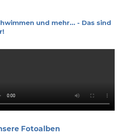
hwimmen und mehr... - Das sind
r!
nsere Fotoalben