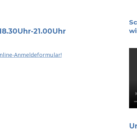
Sc
18.30Uhr-21.00Uhr
wi
line-Anmeldeformular!
U