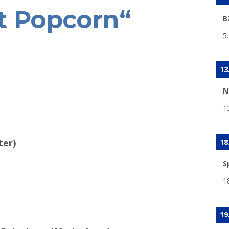
ft Popcorn“
B
5
13
N
1
ter)
18
S
1
19