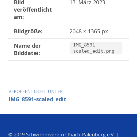
Bild
13. März 2023
veröffentlicht
am:
Bildgröße:
2048 × 1365 px
Name der
IMG_8591-
scaled_edit.png
Bilddatei:
Zurück zur Hauptnavigation springen
Beitragsnavigation
VERÖFFENTLICHT UNTER
IMG_8591-scaled_edit
© 2019 Schwimmverein Übach-Palenberg e.V. |