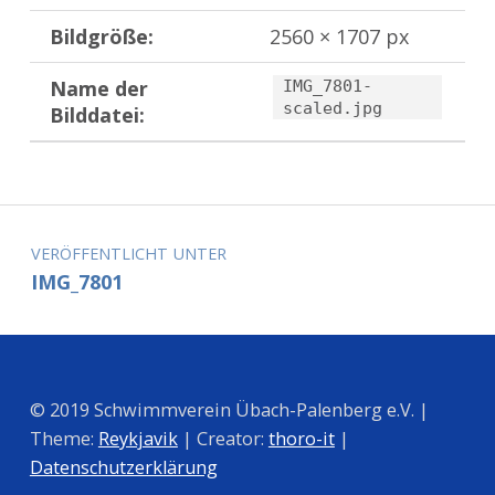
Bildgröße:
2560 × 1707 px
Name der
IMG_7801-
scaled.jpg
Bilddatei:
Zurück zur Hauptnavigation springen
Beitragsnavigation
VERÖFFENTLICHT UNTER
IMG_7801
© 2019 Schwimmverein Übach-Palenberg e.V. |
Theme:
Reykjavik
| Creator:
thoro-it
|
Datenschutzerklärung