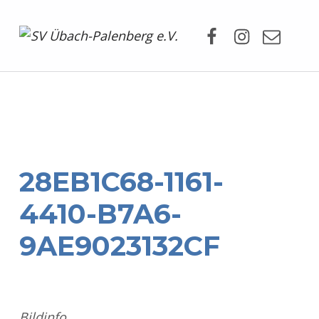
Facebook
Instagram
Mail
SV Übach-Palenberg e.V.
DEIN SCHWIMMVEREIN.
28EB1C68-1161-
4410-B7A6-
9AE9023132CF
Bildinfo