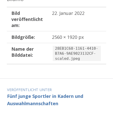
Bild
22. Januar 2022
veröffentlicht
am:
Bildgröße:
2560 × 1920 px
Name der
28EB1C68-1161-4410-
B7A6-9AE9023132CF-
Bilddatei:
scaled.jpeg
Zurück zur Hauptnavigation springen
Beitragsnavigation
VERÖFFENTLICHT UNTER
Fünf junge Sportler in Kadern und
Auswahlmannschaften