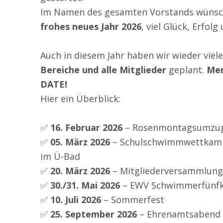
Im Namen des gesamten Vorstands wünsch
frohes neues Jahr 2026
, viel Glück, Erfol
Auch in diesem Jahr haben wir wieder vie
Bereiche und alle Mitglieder
geplant.
Mer
DATE!
Hier ein Überblick:
✅
16. Februar 2026
– Rosenmontagsumzug
✅
05. März 2026
– Schulschwimmwettkampf
im Ü-Bad
✅
20. März 2026
– Mitgliederversammlung
✅
30./31. Mai 2026
– EWV Schwimmerfünfk
✅
10. Juli 2026
– Sommerfest
✅
25. September 2026
– Ehrenamtsabend