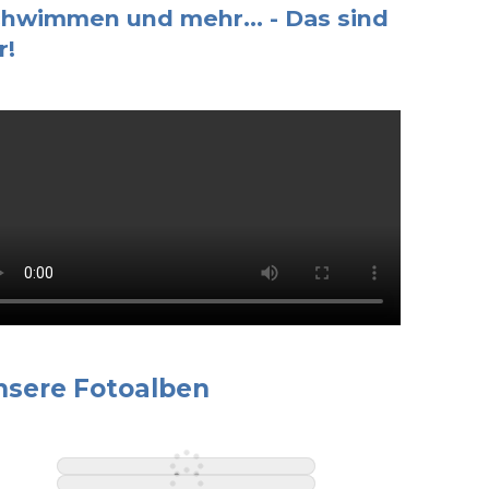
hwimmen und mehr... - Das sind
r!
nsere Fotoalben