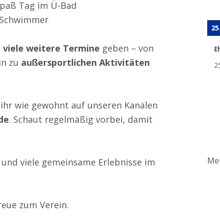
Spaß Tag im Ü-Bad
 Schwimmer
25
h
viele weitere Termine
geben – von
E
in zu
außersportlichen Aktivitäten
2
t ihr wie gewohnt auf unseren Kanälen
de
. Schaut regelmäßig vorbei, damit
Meh
ch und viele gemeinsame Erlebnisse im
reue zum Verein.