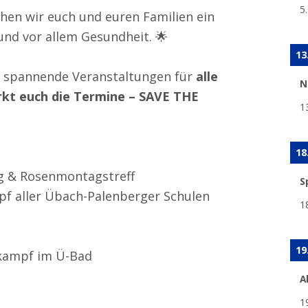
5
en wir euch und euren Familien ein
g und vor allem Gesundheit. 🌟
13
le spannende Veranstaltungen für
alle
N
kt euch die Termine – SAVE THE
1
18
 & Rosenmontagstreff
S
 aller Übach-Palenberger Schulen
1
19
ampf im Ü-Bad
A
1