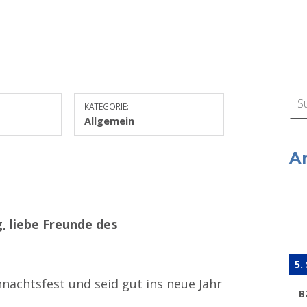
Suchen n
KATEGORIE:
Allgemein
A
, liebe Freunde des
5.
hnachtsfest und seid gut ins neue Jahr
B