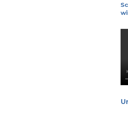
Sc
wi
U