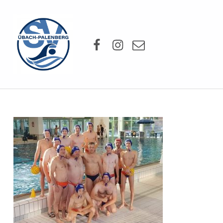
SV Übach-Palenberg e.V.
Facebook
Instagram
Mail
DEIN SCHWIMMVEREIN.