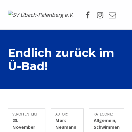
Facebook
Instagram
Mail
SV Übach-Palenberg e.V.
DEIN SCHWIMMVEREIN.
Endlich zurück im
Ü-Bad!
VERÖFFENTLICH:
AUTOR:
KATEGORIE:
23.
Marc
Allgemein
,
November
Neumann
Schwimmen