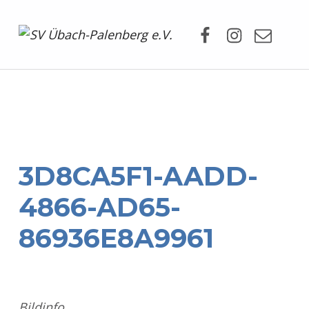
Facebook
Instagram
Mail
SV Übach-Palenberg e.V.
DEIN SCHWIMMVEREIN.
3D8CA5F1-AADD-
4866-AD65-
86936E8A9961
Bildinfo