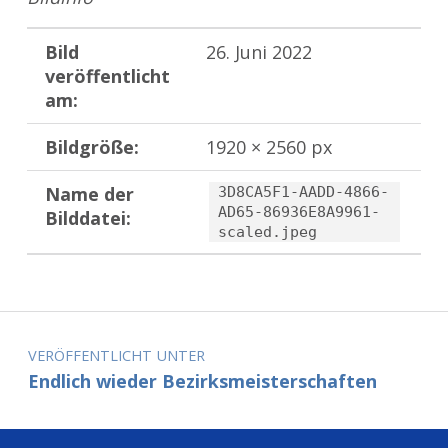
Bild
26. Juni 2022
veröffentlicht
am:
Bildgröße:
1920 × 2560 px
Name der
3D8CA5F1-AADD-4866-
AD65-86936E8A9961-
Bilddatei:
scaled.jpeg
Zurück zur Hauptnavigation springen
Beitragsnavigation
VERÖFFENTLICHT UNTER
Endlich wieder Bezirksmeisterschaften