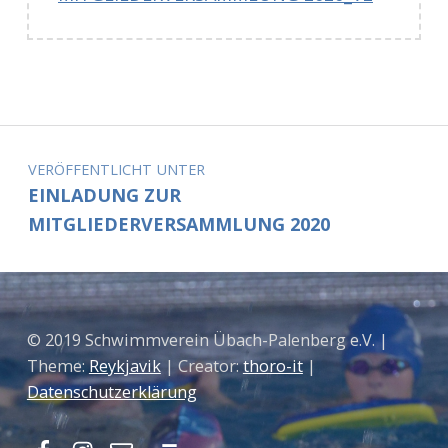
Zurück zur Hauptnavigation springen
Beitragsnavigation
VERÖFFENTLICHT UNTER
EINLADUNG ZUR
MITGLIEDERVERSAMMLUNG 2020
© 2019 Schwimmverein Übach-Palenberg e.V. |
Theme:
Reykjavik
| Creator:
thoro-it
|
Datenschutzerklärung
Facebook
Instagram
Mail
Nach oben ↑