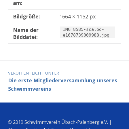
am:
Bildgröße:
1664 × 1152 px
Name der
IMG_8585-scaled-
e1678739009988.jpg
Bilddatei:
Zurück zur Hauptnavigation springen
Beitragsnavigation
VERÖFFENTLICHT UNTER
Die erste Mitgliederversammlung unseres
Schwimmvereins
© 2019 Schwimmverein Übach-Palenberg e.V. |