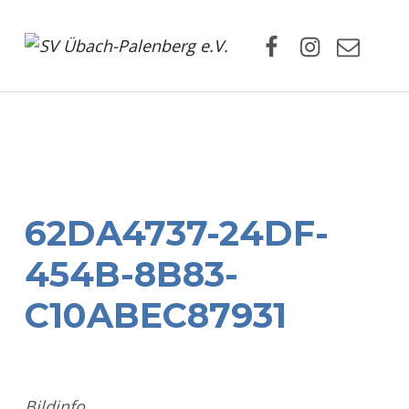
Facebook
Instagram
Mail
SV Übach-Palenberg e.V.
DEIN SCHWIMMVEREIN.
62DA4737-24DF-
454B-8B83-
C10ABEC87931
Bildinfo