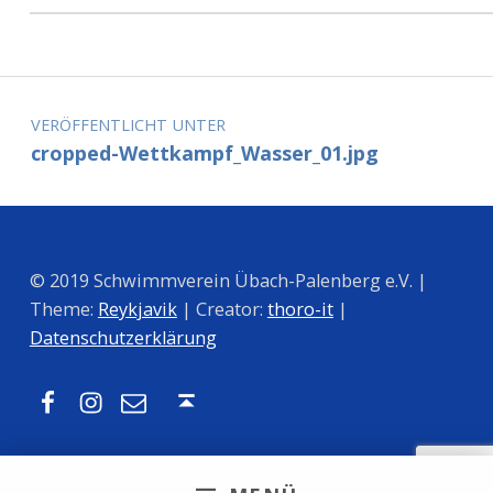
Zurück zur Hauptnavigation springen
Beitragsnavigation
VERÖFFENTLICHT UNTER
cropped-Wettkampf_Wasser_01.jpg
© 2019 Schwimmverein Übach-Palenberg e.V. |
Theme:
Reykjavik
| Creator:
thoro-it
|
Datenschutzerklärung
Facebook
Instagram
Mail
Nach oben ↑