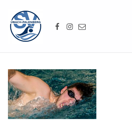
SV Übach-Palenberg e.V.
Facebook
Instagram
Mail
DEIN SCHWIMMVEREIN.