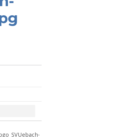
h-
jpg
Logo_SVUebach-