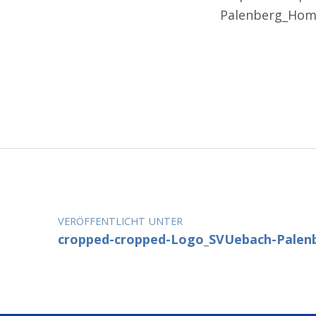
Palenberg_Hom
Zurück zur Hauptnavigation springen
Beitragsnavigation
VERÖFFENTLICHT UNTER
cropped-cropped-Logo_SVUebach-Palen