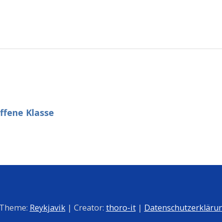
ffene Klasse
 Theme:
Reykjavik
| Creator:
thoro-it
|
Datenschutzerkläru