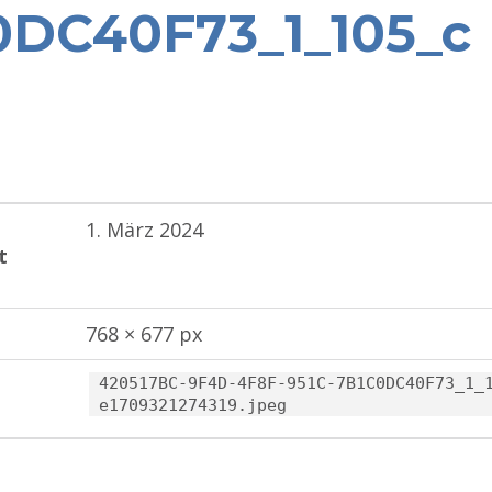
0DC40F73_1_105_c
1. März 2024
t
768 × 677 px
420517BC-9F4D-4F8F-951C-7B1C0DC40F73_1_
e1709321274319.jpeg