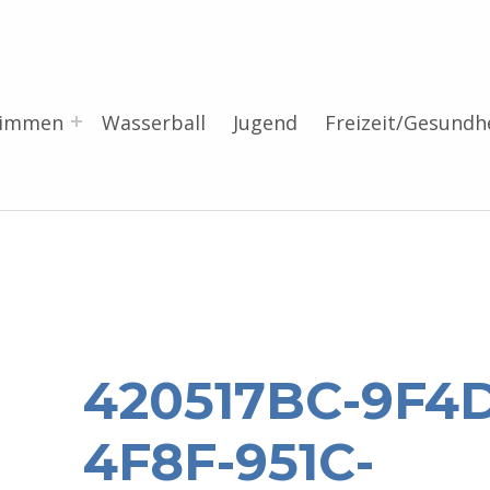
wimmen
Wasserball
Jugend
Freizeit/Gesundh
420517BC-9F4D
4F8F-951C-