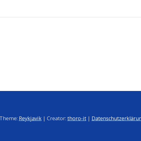
 Theme:
Reykjavik
| Creator:
thoro-it
|
Datenschutzerkläru