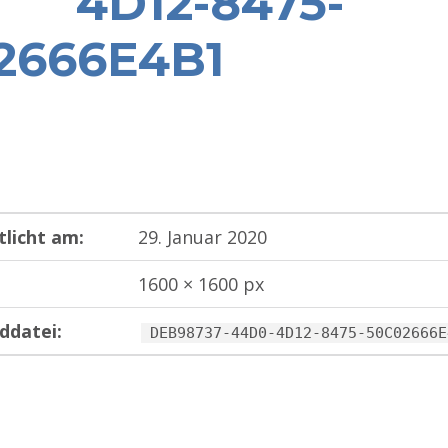
4D12-8475-
2666E4B1
tlicht am:
29. Januar 2020
1600 × 1600 px
ddatei:
DEB98737-44D0-4D12-8475-50C02666E