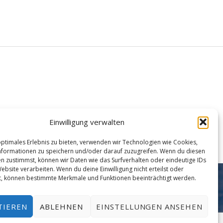
Einwilligung verwalten
optimales Erlebnis zu bieten, verwenden wir Technologien wie Cookies,
formationen zu speichern und/oder darauf zuzugreifen. Wenn du diesen
n zustimmst, können wir Daten wie das Surfverhalten oder eindeutige IDs
ebsite verarbeiten. Wenn du deine Einwilligung nicht erteilst oder
t, können bestimmte Merkmale und Funktionen beeinträchtigt werden.
Facebook
Instagram
Mail
Nach oben ↑
ng
TIEREN
ABLEHNEN
EINSTELLUNGEN ANSEHEN