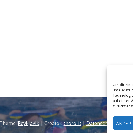
Um dir ein 
um Gerätein
Technologie
auf dieser W
zurückziehs
 Theme:
Reykjavik
| Creator:
thoro-it
|
Datenschutzerkläru
AKZEP